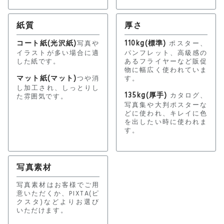
紙質
厚さ
コート紙(光沢紙)
110kg(標準)
写真や
ポスター、
イラストが多い場合に適
パンフレット、高級感の
した紙です。
あるフライヤーなど販促
物に幅広く使われていま
マット紙(マット)
つや消
す。
し加工され、しっとりし
135kg(厚手)
カタログ、
た雰囲気です。
写真集や大判ポスターな
どに使われ、キレイに色
を出したい時に使われま
す。
写真素材
写真素材はお客様でご用
意いただくか、PIXTA(ピ
クスタ)などよりお選び
いただけます。